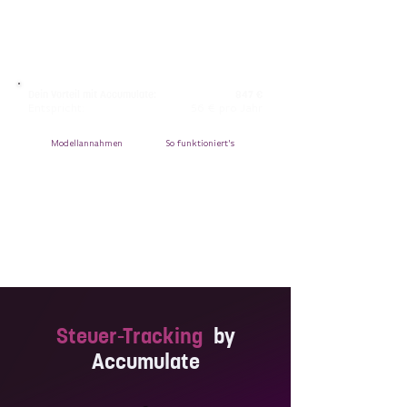
Dein Vorteil mit Accumulate:
847 €
Entspricht:
56 €
pro Jahr
Modellannahmen
So funktioniert's
Steuer-Tracking
by
Accumulate