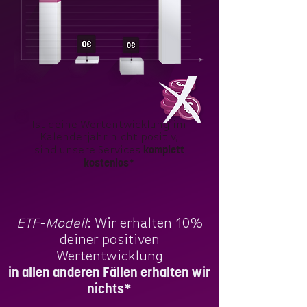
Ist deine Wertentwicklung im
Kalenderjahr nicht positiv,
komplett
sind unsere Services
kostenlos*
ETF-Modell
: Wir erhalten 10%
deiner positiven
Wertentwicklung
in allen anderen Fällen erhalten wir
nichts*