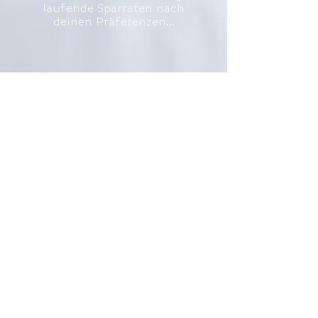
laufende Sparraten nach
deinen Präferenzen
...
Für wen lohnt sich
Accumulate?
Welches der folgenden Statements
trifft auf dich zu?
Finde heraus, wie wir dich
unterstützen können...
Geldanlage in Wertpapieren ist