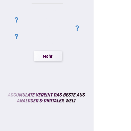
Unabhängig
?
Individuell
?
Günstig
?
Digital
Persönlich
Mehr